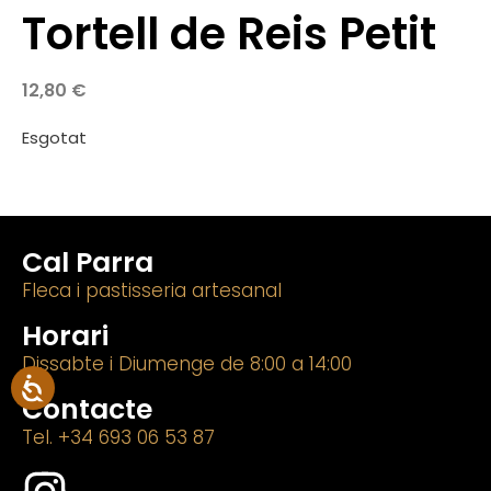
Tortell de Reis Petit
12,80
€
Esgotat
Cal Parra
Fleca i pastisseria artesanal
Horari
Dissabte i Diumenge de 8:00 a 14:00
Contacte
Tel. +34 693 06 53 87