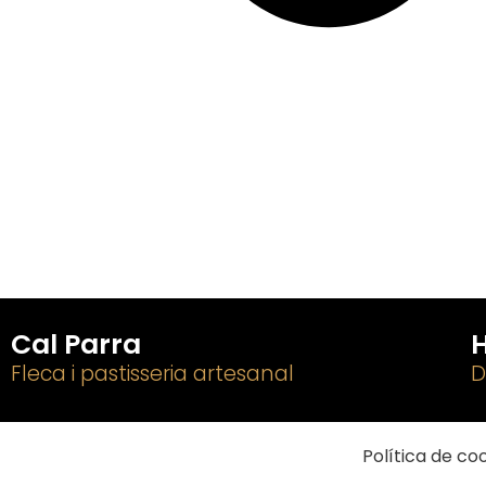
Cal Parra
H
Fleca i pastisseria artesanal
D
Política de co