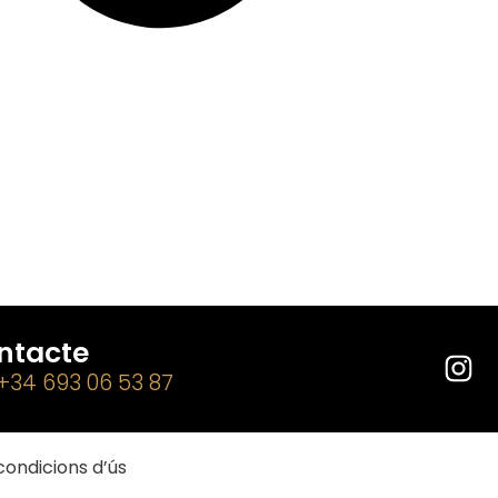
ntacte
 +34 693 06 53 87
condicions d’ús