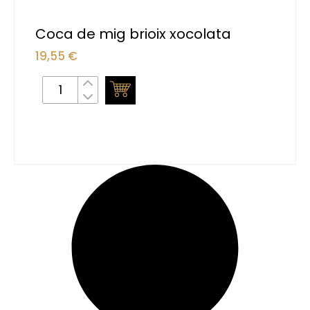
Coca de mig brioix xocolata
19,55
€