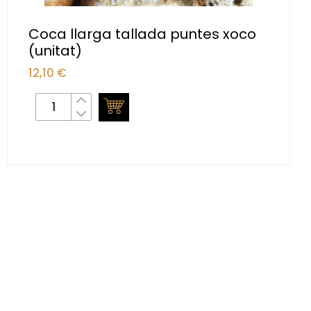
Coca llarga tallada puntes xoco
(unitat)
12,10
€