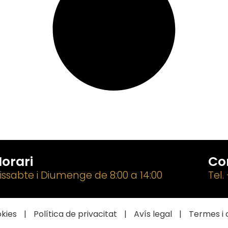
orari
Co
issabte i Diumenge de 8:00 a 14:00
Tel.
okies
|
Política de privacitat
|
Avís legal
|
Termes i 