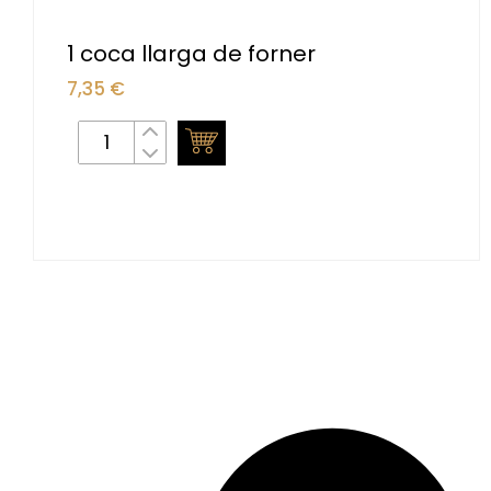
1 coca llarga de forner
7,35
€