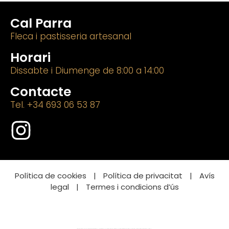
Cal Parra
Fleca i pastisseria artesanal
Horari
Dissabte i Diumenge de 8:00 a 14:00
Contacte
Tel. +34 693 06 53 87
Política de cookies
|
Política de privacitat
|
Avís
legal
|
Termes i condicions d’ús