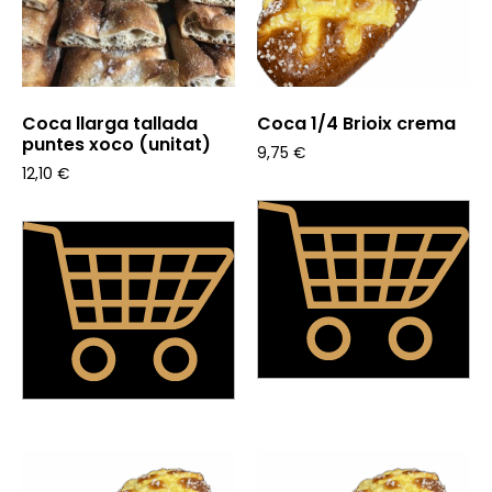
Coca llarga tallada
Coca 1/4 Brioix crema
puntes xoco (unitat)
9,75
€
12,10
€