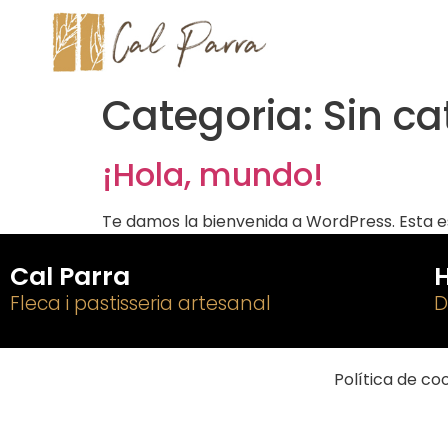
Categoria:
Sin ca
¡Hola, mundo!
Te damos la bienvenida a WordPress. Esta es 
Cal Parra
H
Fleca i pastisseria artesanal
D
Política de co