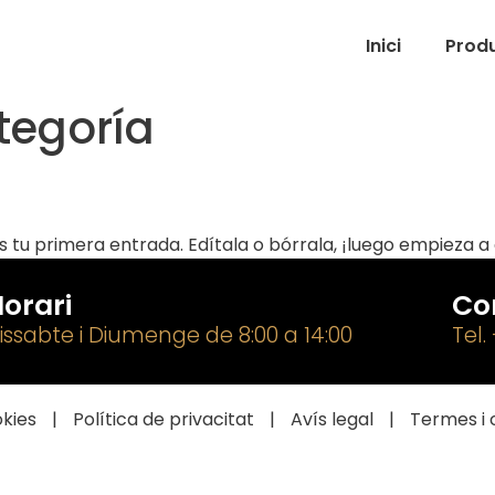
Inici
Prod
tegoría
tu primera entrada. Edítala o bórrala, ¡luego empieza a 
orari
Co
issabte i Diumenge de 8:00 a 14:00
Tel.
okies
|
Política de privacitat
|
Avís legal
|
Termes i 