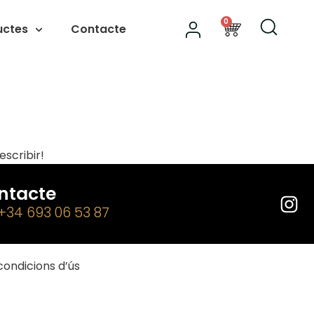
0
uctes
Contacte
escribir!
ntacte
 +34 693 06 53 87
condicions d’ús