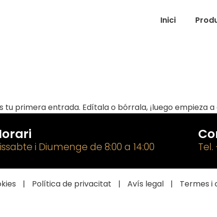
Inici
Prod
tu primera entrada. Edítala o bórrala, ¡luego empieza a 
orari
Co
issabte i Diumenge de 8:00 a 14:00
Tel.
okies
|
Política de privacitat
|
Avís legal
|
Termes i 