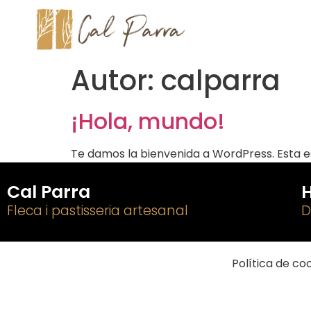
Autor:
calparra
¡Hola, mundo!
Te damos la bienvenida a WordPress. Esta es 
Cal Parra
H
Fleca i pastisseria artesanal
D
Política de co