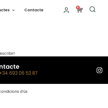
0
uctes
Contacte
escribir!
ntacte
 +34 693 06 53 87
condicions d’ús